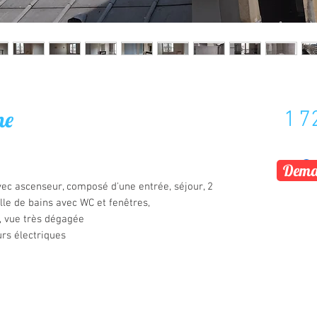
me
1 7
Deman
c ascenseur, composé d'une entrée, séjour, 2
lle de bains avec WC et fenêtres,
, vue très dégagée
urs électriques