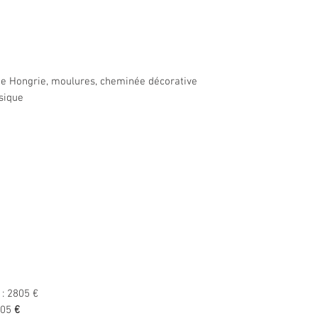
de Hongrie, moulures, cheminée décorative
ssique
: 2805 €
505
€