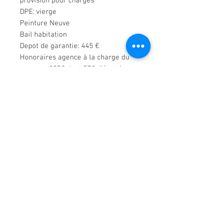
provision pour charges
DPE: vierge
Peinture Neuve
Bail habitation
Depot de garantie: 445 €
Honoraires agence à la charge du
preneur: 285€ dont 57€ d'état des
lieux
Disponible immediatement
Visite virtuelle
http://tour.previsite.com/6CD7AC50-
E7C9-ACF7-7E11-FD1B0C551199
Demande de renseignements