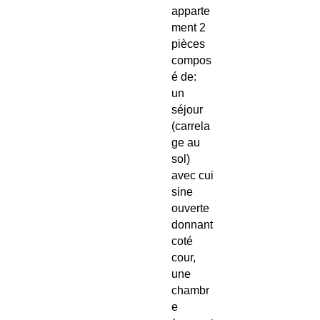
apparte
ment 2
pièces
compos
é de:
un
séjour
(carrela
ge au
sol)
avec cui
sine
ouverte
donnant
coté
cour,
une
chambr
e