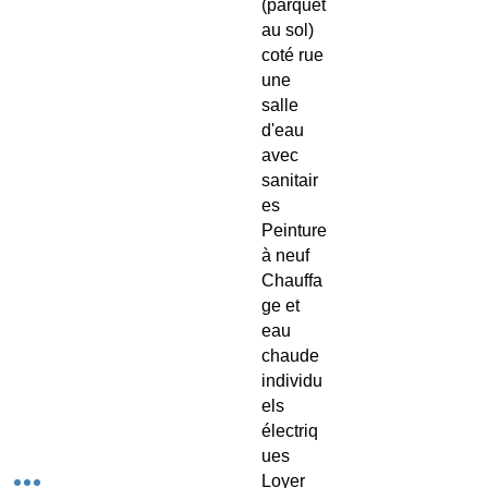
(parquet
au sol)
coté rue
une
salle
d'eau
avec
sanitair
es
Peinture
à neuf
Chauffa
ge et
eau
chaude
individu
els
électriq
ues
Loyer