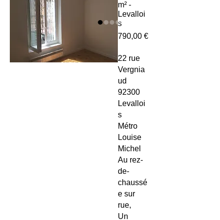
m² -
Levalloi
s
Prix
790,00 €
22 rue
Vergnia
ud
92300
Levalloi
s
Métro
Louise
Michel
Au rez-
de-
chaussé
e sur
rue,
Un