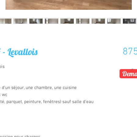
- Levallois
875
ois
Deman
d’un séjour, une chambre, une cuisine
c wc
té, parquet, peinture, fenêtres) sauf salle d'eau