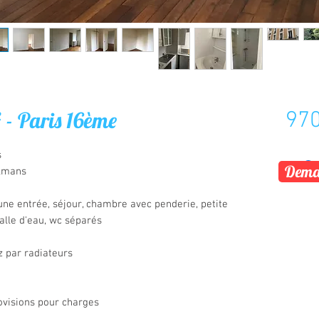
 - Paris 16ème
970


Deman
lmans

e entrée, séjour, chambre avec penderie, petite 
alle d'eau, wc séparés

 par radiateurs

ovisions pour charges