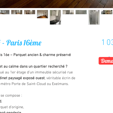
 - Paris 16ème
1 0
ris 16e – Parquet ancien & charme préservé
Deman
t au calme dans un quartier recherché ?
tué au 1er étage d’un immeuble sécurisé rue
dinet paysagé exposé ouest
, véritable écrin de
u métro Porte de Saint-Cloud ou Exelmans.
 se compose :
d
,
quet d’origine,