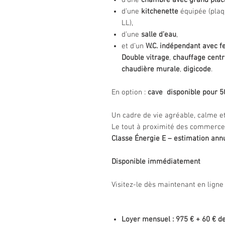
d’une
chambre avec grand plac
d’une
kitchenette
équipée (plaqu
LL),
d’une
salle d’eau
,
et d’un
W.C. indépendant avec f
Double vitrage
,
chauffage centr
chaudière murale
,
digicode
.
En option :
cave disponible pour 5
Un cadre de vie agréable, calme e
Le tout à proximité des commerces
Classe Énergie E – estimation annu
Disponible immédiatement
Visitez-le dès maintenant en ligne
Loyer mensuel : 975 € + 60 € d