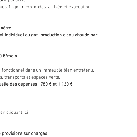
ard-penderie
,
es, frigo, micro-ondes, arrivée et évacuation
enêtre
.
al individuel au gaz
,
production d’eau chaude par
0 €/mois
.
t fonctionnel dans un immeuble bien entretenu.
, transports et espaces verts.
elle des dépenses : 780 € et 1 120 €.
 en cliquant
ici
e provisions sur charges