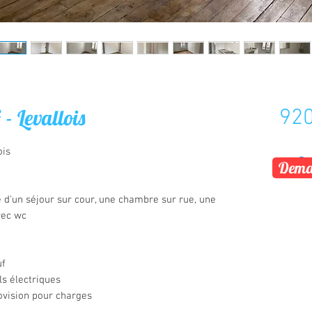
- Levallois
920
ois
Deman
d'un séjour sur cour, une chambre sur rue, une
vec wc
uf
ls électriques
ovision pour charges