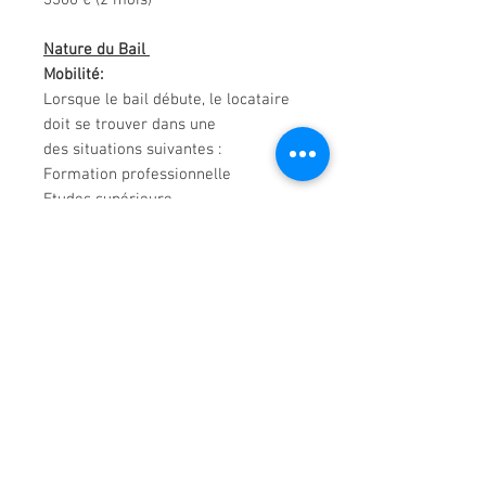
3300 € (2 mois)
Nature du Bail
Mobilité:
Lorsque le bail débute, le locataire
doit se trouver dans une
des situations suivantes :
Formation professionnelle
Etudes supérieure
Contrat d'apprentissage
Stage
Engagement volontaire dans le
cadre d'un service civique
Mutation professionnelle
Mission temporaire dans le cadre de
l'activité professionnelle
OU
Résidence secondaire