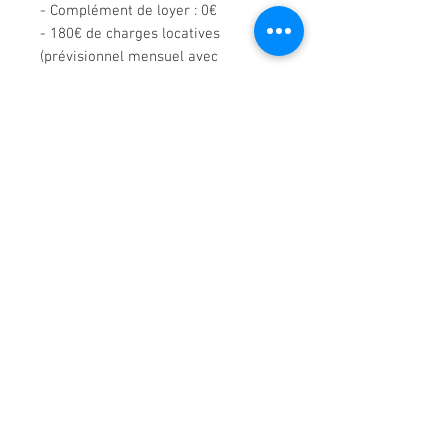
- Complément de loyer : 0€
- 180€ de charges locatives
(prévisionnel mensuel avec
ajustement en fin d'année)
Dépot de garantie
: 3 620 € (2 mois
de loyer hors charges)
Honoraires TTC à la charge du
locataire :
735€ TTC dont 147€ d'état
des lieux
Nature du bail :
Bail d'habitation,
meublée, 1 an
Disponibilité immédiate
Visite VIRTUELLE
ICI