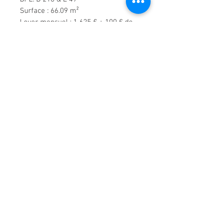
Surface : 66.09 m²
Loyer mensuel : 1 625 € + 100 € de
provision pour charges
Depot de garantie : 1 625 €
Honoraires : 990€
Disponibilité : immédiate
Visite virtuelle en cliquant
ici
Demande de renseignements
01 47 22 55 55
18 rue d'Armenonville
92200 Neuilly-sur-Seine
agencemaillot@gmail.co
m