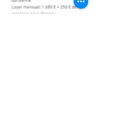
Gardienne
Loyer mensuel: 1 680 € + 250 € de
provision pour charges
DPE: C 99 & D 23
Disponibilité: Immédiate
Bail d'habitation
Dépot de garantie: 1 680 €
Honoraires à la charge du locataire:
1 005 € TTC
Demande de renseignements
01 47 22 55 55
18 rue d'Armenonville
92200 Neuilly-sur-Seine
agencemaillot@gmail.co
m