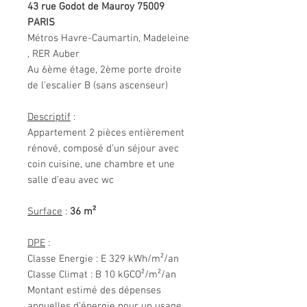
43 rue Godot de Mauroy 75009
PARIS
Métros Havre-Caumartin, Madeleine
, RER Auber
Au 6ème étage, 2ème porte droite
de l’escalier B (sans ascenseur)
Descriptif
:
Appartement 2 pièces entièrement
rénové, composé d’un séjour avec
coin cuisine, une chambre et une
salle d’eau avec wc
Surface
:
36 m²
DPE
:
Classe Energie : E 329 kWh/m²/an
Classe Climat : B 10 kGCO²/m²/an
Montant estimé des dépenses
annuelles d’énergie pour un usage