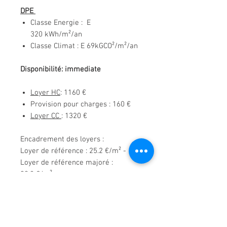
DPE
Classe Energie : E
320 kWh/m²/an
Classe Climat : E 69kGCO²/m²/an
Disponibilité: immediate
Loyer HC
: 1160
€
Provision pour charges : 160 €
Loyer CC
: 1320 €
Encadrement des loyers :
Loyer de référence : 25.2 €/m² -
Loyer de référence majoré :
30.2 €/m²
Pas de complément de loyer
Dépot de garantie
: 2 mois de loyer
HC soit 2320€