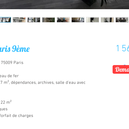
aris 9ème
1 5
 75009 Paris
Deman
eau de fer
 m², dépendances, archives, salle d'eau avec 
, 22 m²
ques
forfait de charges