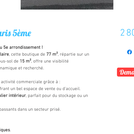
aris 5ème
2 8
du 5e arrondissement !
laire
, cette boutique de
77 m²
, répartie sur un
ous-sol de
15 m²
, offre une visibilité
ynamique et recherché.
Deman
 activité commerciale grâce à :
ffrant un bel espace de vente ou d'accueil.
lier intérieur
, parfait pour du stockage ou un
s passants dans un secteur prisé.
iques
.