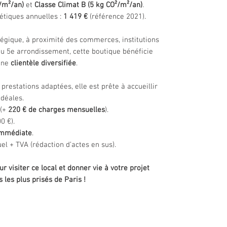
/m²/an)
et
Classe Climat B (5 kg CO²/m²/an)
.
étiques annuelles :
1 419 €
(référence 2021).
gique, à proximité des commerces, institutions
du 5e arrondissement, cette boutique bénéficie
une
clientèle diversifiée
.
prestations adaptées, elle est prête à accueillir
idéales.
(+
220 € de charges mensuelles
).
0 €).
mmédiate
.
el + TVA (rédaction d’actes en sus).
 visiter ce local et donner vie à votre projet
 les plus prisés de Paris !