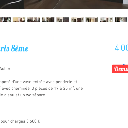
ris 8ème
4 0
Deman
/Auber
posé d'une vase entrée avec penderie et
² avec cheminée, 3 pièces de 17 à 25 m², une
lle d'eau et un wc séparé.
n pour charges 3 600 €