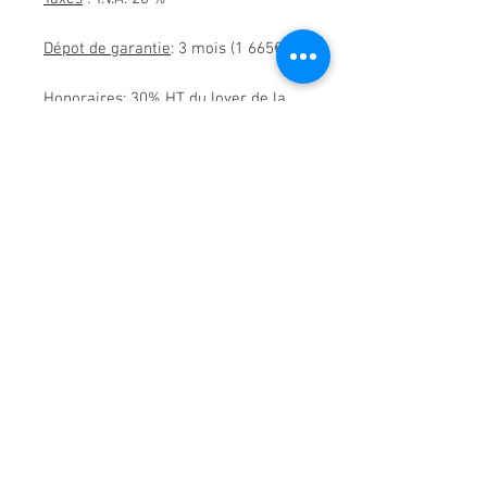
Dépot de garantie
: 3 mois (1 665€)
Honoraires
: 30% HT du loyer de la
1ère année (1 998 € HT soit 2 398 €
TTC)+ frais de rédaction d'acte en
sus (555 € HT soit 666 € TTC)
Bail commercial
: 3/6/9 ans
Terme
: trimestriel d'avance
Demande de renseignements
01 47 22 55 55
18 rue d'Armenonville