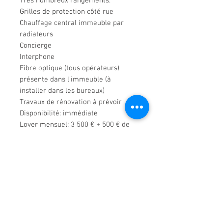
Très nombreux rangements.
Grilles de protection côté rue
Chauffage central immeuble par
radiateurs
Concierge
Interphone
Fibre optique (tous opérateurs)
présente dans l'immeuble (à
installer dans les bureaux)
Travaux de rénovation à prévoir
Disponibilité: immédiate
Loyer mensuel: 3 500 € + 500 € de
provisions pour charges (chauffage
et taxe foncière inclus)
Taxe sur les bureaux en sus: 3 422 €
en 2018
Dépot de garantie: 3 mois
Honoraires: 30% HT du loyer de la
1ère année + frais de rédaction
d'acte 980 € HT