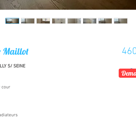
 Maillot
460
LLY S/ SEINE
Deman
 cour
adiateurs