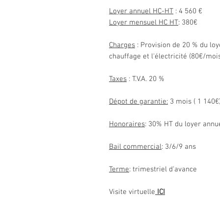
Loyer annuel HC-HT
: 4 560 €
Loyer mensuel HC HT
: 380€
Charges
: Provision de 20 % du loye
chauffage et l'électricité (80€/moi
Taxes
: T.V.A. 20 %
Dépot de garantie:
3 mois ( 1 140€
Honoraires
: 30% HT du loyer annue
Bail commercial
: 3/6/9 ans
Terme
: trimestriel d'avance
Visite virtuelle
ICI