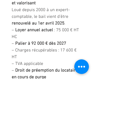
et valorisant
Loué depuis 2000 à un expert-
comptable, le bail vient d’être
renouvelé au 1er avril 2025
.
–
Loyer annuel actuel
: 75 000 € HT
HC
–
Palier à 92 000 € dès 2027
– Charges récupérables : 17 600 €
HT
– TVA applicable
–
Droit de préemption du locataire
en cours de purge
💼
À vendre : 2 060 552 € FAI
(1 981 300 € net vendeur + 79 252 €
TTC d’honoraires – 4 % TTC à la
charge de l’acquéreur)
🔍
Charges annuelles de copropriété