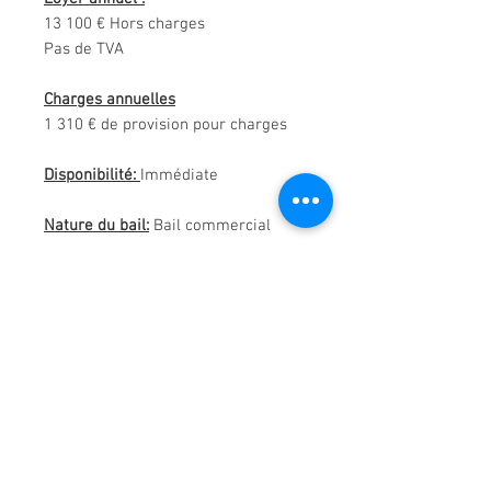
13 100 € Hors charges
Pas de TVA
Charges annuelles
1 310 € de provision pour charges
Disponibilité:
Immédiate
Nature du bail:
Bail commercial
Dépot de garantie:
3 mois
Honoraires:
Honoraires à la charge du locataire:
30% du loyer annuel (3930 € HT soit
4716 € TTC), rédaction d'acte en sus
(780 € HT soit 936 € TTC).
Visite virtuelle en cliquant
ici