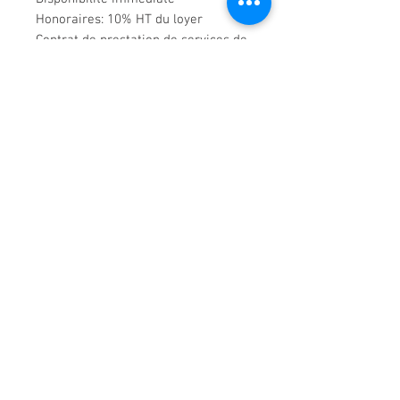
Honoraires: 10% HT du loyer
Contrat de prestation de services de
3 mois à un an
Visite virtuelle en deux parties :
Partie droite en cliquant
ici
Partie gauche en cliquant
ici
Demande de renseignements
01 47 22 55 55
18 rue d'Armenonville
92200 Neuilly-sur-Seine
agencemaillot@gmail.co
m