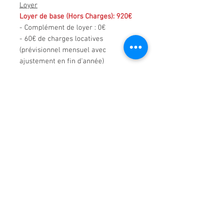
Loyer
Loyer de base (Hors Charges): 920€
- Complément de loyer : 0€
- 60€ de charges locatives
(prévisionnel mensuel avec
ajustement en fin d'année)
Dépôt de garantie
: Un mois hors
charges (920€)
Honoraires TTC à la charge du
locataire :
555 € TTC à la charge du
locataire (dont 63 € pour l’état des
lieux
Termes
: mois d’avance
Nature du bail
: Trois Ans