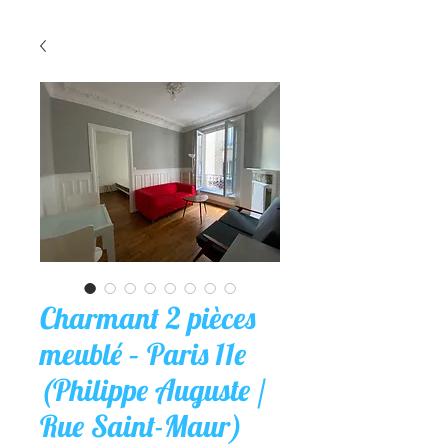
Charmant 2 pièces
meublé – Paris 11e
(Philippe Auguste /
Rue Saint-Maur)