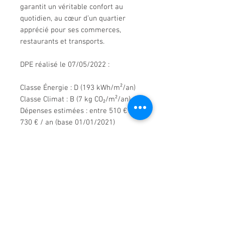
garantit un véritable confort au
quotidien, au cœur d’un quartier
apprécié pour ses commerces,
restaurants et transports.
DPE réalisé le 07/05/2022 :
Classe Énergie : D (193 kWh/m²/an)
Classe Climat : B (7 kg CO₂/m²/an)
Dépenses estimées : entre 510 € et
730 € / an (base 01/01/2021)
Disponibilité : 15/05/2026
Loyer mensuel : 1 115 €
Charges : 50 € / mois (provision)
Bail meublé – durée 1 an
Dépôt de garantie : 2 230 €