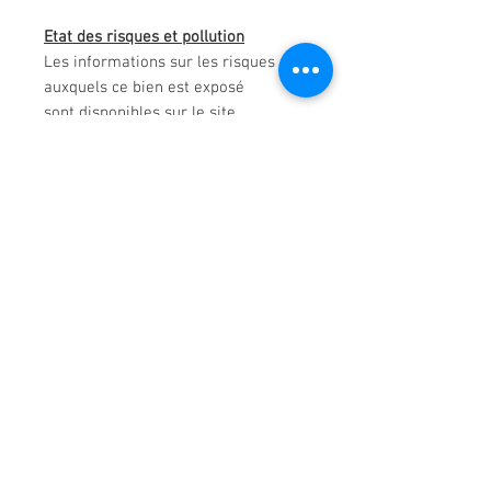
Etat des risques et pollution
Les informations sur les risques
auxquels ce bien est exposé
sont disponibles sur le site
Géorisques
www.georisques.gouv.fr
Chauffage et eau chaude
Chauffage par convecteurs
électriques
Ballon d’eau chaude électrique
Prix de vente
:
190 000 € FAI
Soit 184 466 € net vendeur + 5 534 €
d’honoraires
Honoraires inclus
2.5 % HT soit 3 % TTC, à la charge