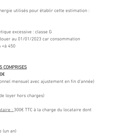
ergie utilisés pour établir cette estimation :
que excessive : classe G
e louer au 01/01/2023 car consommation
n <à 450
ES COMPRISES
80€
sionnel mensuel avec ajustement en fin d'année)
 de loyer hors charges)
taire :
300€ TTC à la charge du locataire dont
 (un an)