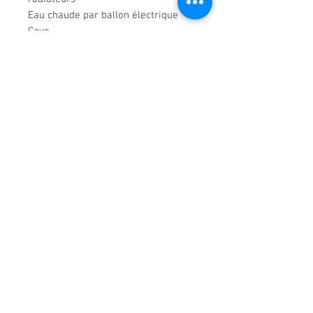
Eau chaude par ballon électrique
Cave
Local vélo
Loyer mensuel: 850 € + 45 € de
provision pour charges
DPE: vierge
Dépot de garantie: 850 €
Disponibilité: Immédiate
Demande de renseignements
01 47 22 55 55
18 rue d'Armenonville
92200 Neuilly-sur-Seine
agencemaillot@gmail.co
m