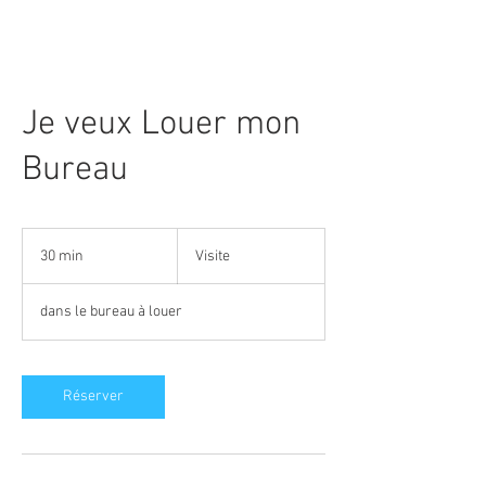
Je veux Louer mon
Bureau
Visite
30 min
3
Visite
0
m
dans le bureau à louer
i
n
Réserver