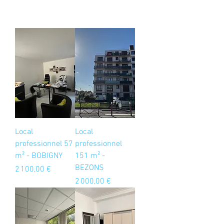
Local
Local
professionnel 57
professionnel
m² - BOBIGNY
151 m² -
BEZONS
Prix
2 100,00 €
Prix
2 000,00 €