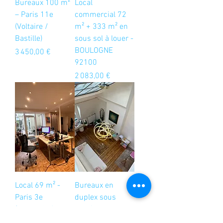
Bureaux 100 m²
Local
– Paris 11e
commercial 72
(Voltaire /
m² + 333 m² en
Bastille)
sous sol à louer -
BOULOGNE
Prix
3 450,00 €
92100
Prix
2 083,00 €
Local 69 m² -
Bureaux en
Paris 3e
duplex sous
(Temple/Républi
verrière –
que)
Neuilly-sur-Seine